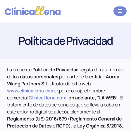
Saltar
al
contenido
Política de Privacidad
La presente
Política de Privacidad
regula el tratamiento
de los
datos personales
por parte de la entidad
Aurea
Vilang Partners S.L.
, titular del sitio web
www.clinicallena.com
, operado bajo el nombre
comercial
ClinicaLlena.com
, en adelante, “LA WEB”
. El
tratamiento de datos personales que se lleva a cabo en
este entorno digital se adecúa plenamente al
Reglamento (UE) 2016/679
(
Reglamento General de
Protección de Datos
o
RGPD
), la
Ley Orgánica 3/2018
,