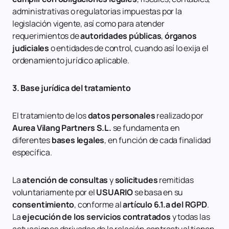
administrativas o regulatorias impuestas por la
legislación vigente, así como para atender
requerimientos de
autoridades públicas
,
órganos
judiciales
o entidades de control, cuando así lo exija el
ordenamiento jurídico aplicable.
3. Base jurídica del tratamiento
El tratamiento de los
datos personales
realizado por
Aurea Vilang Partners S.L.
se fundamenta en
diferentes
bases legales
, en función de cada finalidad
específica.
La
atención de consultas
y
solicitudes
remitidas
voluntariamente por el
USUARIO
se basa en su
consentimiento
, conforme al
artículo 6.1.a del RGPD
.
La
ejecución de los servicios contratados
y todas las
actuaciones derivadas de la relación contractual tienen