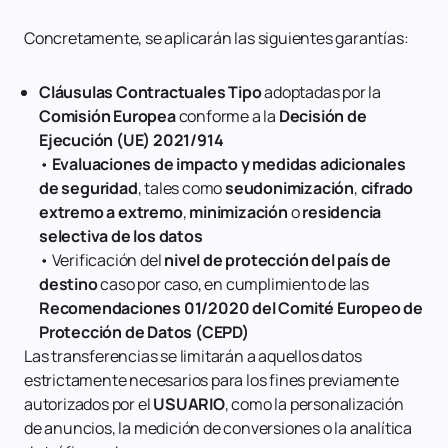
Concretamente, se aplicarán las siguientes garantías:
Cláusulas Contractuales Tipo
adoptadas por la
Comisión Europea
conforme a la
Decisión de
Ejecución (UE) 2021/914
•
Evaluaciones de impacto y medidas adicionales
de seguridad
, tales como
seudonimización
,
cifrado
extremo a extremo
,
minimización
o
residencia
selectiva de los datos
• Verificación del
nivel de protección del país de
destino
caso por caso, en cumplimiento de las
Recomendaciones 01/2020 del Comité Europeo de
Protección de Datos (CEPD)
Las transferencias se limitarán a aquellos datos
estrictamente necesarios para los fines previamente
autorizados por el
USUARIO
, como la personalización
de anuncios, la medición de conversiones o la analítica