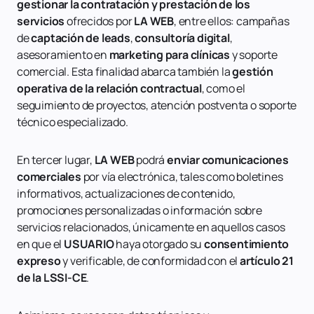
gestionar la contratación y prestación de los
servicios
ofrecidos por
LA WEB
, entre ellos: campañas
de
captación de leads
,
consultoría digital
,
asesoramiento en
marketing para clínicas
y soporte
comercial. Esta finalidad abarca también la
gestión
operativa de la relación contractual
, como el
seguimiento de proyectos, atención postventa o soporte
técnico especializado.
En tercer lugar,
LA WEB
podrá
enviar comunicaciones
comerciales
por vía electrónica, tales como boletines
informativos, actualizaciones de contenido,
promociones personalizadas o información sobre
servicios relacionados, únicamente en aquellos casos
en que el
USUARIO
haya otorgado su
consentimiento
expreso
y verificable, de conformidad con el
artículo 21
de la LSSI-CE
.