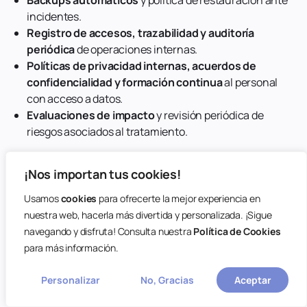
incidentes.
Registro de accesos, trazabilidad y auditoría
periódica
de operaciones internas.
Políticas de privacidad internas, acuerdos de
confidencialidad y formación continua
al personal
con acceso a datos.
Evaluaciones de impacto
y revisión periódica de
riesgos asociados al tratamiento.
¡Nos importan tus cookies!
LA WEB
realiza una
verificación periódica de
Usamos
cookies
para ofrecerte la mejor experiencia en
proveedores tecnológicos
para garantizar que las
nuestra web, hacerla más divertida y personalizada. ¡Sigue
medidas aplicadas por terceros cumplen con los
navegando y disfruta! Consulta nuestra
Política de Cookies
estándares exigidos por el
Reglamento (UE) 2016/679
.
para más información.
15. Modificaciones de la política de privacidad
Personalizar
No, Gracias
Aceptar