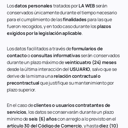
Los
datos personales
tratados por
LA WEB
serán
conservados únicamente durante el tiempo necesario
para el cumplimiento de las
finalidades
para las que
fueron recogidos, y en todo caso durante los
plazos
exigidos por la legislación aplicable
.
Los datos facilitados a través de
formularios de
contacto
o
consultas informativas
serán conservados
durante un plazo máximo de
veinticuatro (24)
meses
desde la última interacción del
USUARIO
, salvo que se
derive de la misma una
relación contractual o
precontractual
que justifique su mantenimiento por
plazo superior.
En el caso de
clientes o usuarios contratantes de
servicios
, los datos se conservarán durante un plazo
mínimo de
seis (6) años
con arreglo a lo previsto en el
artículo 30 del Código de Comercio
, y hasta
diez (10)