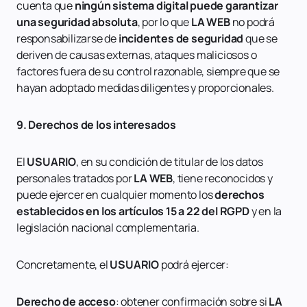
cuenta que
ningún sistema digital puede garantizar
una seguridad absoluta
, por lo que
LA WEB
no podrá
responsabilizarse de
incidentes de seguridad
que se
deriven de causas externas, ataques maliciosos o
factores fuera de su control razonable, siempre que se
hayan adoptado medidas diligentes y proporcionales.
9. Derechos de los interesados
El
USUARIO
, en su condición de titular de los datos
personales tratados por
LA WEB
, tiene reconocidos y
puede ejercer en cualquier momento los
derechos
establecidos en los artículos 15 a 22 del RGPD
y en la
legislación nacional complementaria.
Concretamente, el
USUARIO
podrá ejercer:
Derecho de acceso
: obtener confirmación sobre si
LA