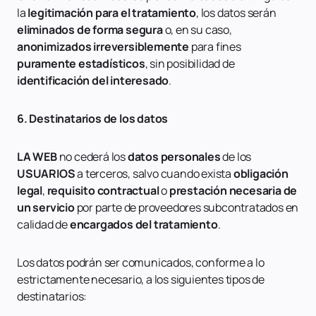
la
legitimación para el tratamiento
, los datos serán
eliminados de forma segura
o, en su caso,
anonimizados irreversiblemente
para fines
puramente estadísticos
, sin posibilidad de
identificación del interesado
.
6. Destinatarios de los datos
LA WEB
no cederá los
datos personales
de los
USUARIOS
a terceros, salvo cuando exista
obligación
legal
,
requisito contractual
o
prestación necesaria de
un servicio
por parte de proveedores subcontratados en
calidad de
encargados del tratamiento
.
Los datos podrán ser comunicados, conforme a lo
estrictamente necesario, a los siguientes tipos de
destinatarios: