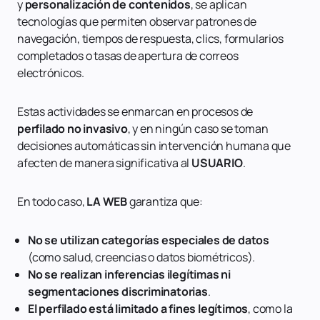
y
personalización de contenidos
, se aplican
tecnologías que permiten observar patrones de
navegación, tiempos de respuesta, clics, formularios
completados o tasas de apertura de correos
electrónicos.
Estas actividades se enmarcan en procesos de
perfilado no invasivo
, y en ningún caso se toman
decisiones automáticas sin intervención humana que
afecten de manera significativa al
USUARIO
.
En todo caso,
LA WEB
garantiza que:
No se utilizan categorías especiales de datos
(como salud, creencias o datos biométricos).
No se realizan inferencias ilegítimas ni
segmentaciones discriminatorias
.
El perfilado está limitado a fines legítimos
, como la