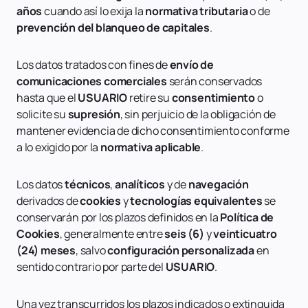
años
cuando así lo exija la
normativa tributaria
o de
prevención del blanqueo de capitales
.
Los datos tratados con fines de
envío de
comunicaciones comerciales
serán conservados
hasta que el
USUARIO
retire su
consentimiento
o
solicite su
supresión
, sin perjuicio de la obligación de
mantener evidencia de dicho consentimiento conforme
a lo exigido por la
normativa aplicable
.
Los datos
técnicos
,
analíticos
y de
navegación
derivados de
cookies
y
tecnologías equivalentes
se
conservarán por los plazos definidos en la
Política de
Cookies
, generalmente entre
seis (6)
y
veinticuatro
(24) meses
, salvo
configuración personalizada
en
sentido contrario por parte del
USUARIO
.
Una vez transcurridos los plazos indicados o extinguida