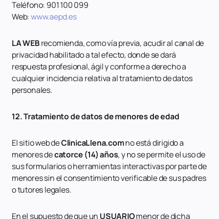
Teléfono: 901 100 099
Web:
www.aepd.es
LA WEB
recomienda, como vía previa, acudir al canal de
privacidad habilitado a tal efecto, donde se dará
respuesta profesional, ágil y conforme a derecho a
cualquier incidencia relativa al tratamiento de datos
personales.
12. Tratamiento de datos de menores de edad
El sitio web de
ClinicaLlena.com
no está dirigido a
menores de
catorce (14) años
, y no se permite el uso de
sus formularios o herramientas interactivas por parte de
menores sin el consentimiento verificable de sus padres
o tutores legales.
En el supuesto de que un
USUARIO
menor de dicha