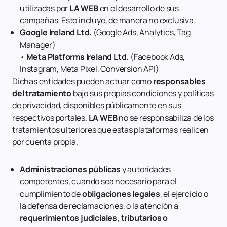
utilizadas por
LA WEB
en el desarrollo de sus
campañas. Esto incluye, de manera no exclusiva:
Google Ireland Ltd.
(Google Ads, Analytics, Tag
Manager)
•
Meta Platforms Ireland Ltd.
(Facebook Ads,
Instagram, Meta Pixel, Conversion API)
Dichas entidades pueden actuar como
responsables
del tratamiento
bajo sus propias condiciones y políticas
de privacidad, disponibles públicamente en sus
respectivos portales.
LA WEB
no se responsabiliza de los
tratamientos ulteriores que estas plataformas realicen
por cuenta propia.
Administraciones públicas
y autoridades
competentes, cuando sea necesario para el
cumplimiento de
obligaciones legales
, el ejercicio o
la defensa de reclamaciones, o la atención a
requerimientos judiciales, tributarios o