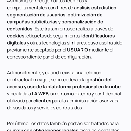
Asimismo, se recogen datos técnicos y
comportamentales con fines de
análisis estadístico
,
segmentación de usuarios
,
optimización de
campañas publicitarias
y
personalización de
contenidos
. Este tratamiento se realiza a través de
cookies
, etiquetas de seguimiento,
identificadores
digitales
y otras tecnologías similares, cuyo uso ha sido
previamente aceptado por el
USUARIO
mediante el
correspondiente panel de configuración.
Adicionalmente, y cuando exista una relación
contractual en vigor, se procederá a la
gestión del
acceso y uso de la plataforma profesional en la nube
vinculada a
LA WEB
, un entorno externo y confidencial
utilizado por
clientes
para la administración avanzada
de sus datos y servicios contratados.
Por último, los datos también podrán ser tratados para
cumplir con obligaciones legales
, fiscales, contables,