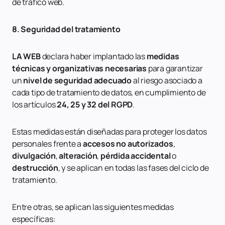
de tráfico web.
8. Seguridad del tratamiento
LA WEB
declara haber implantado las
medidas
técnicas y organizativas necesarias
para garantizar
un
nivel de seguridad adecuado
al riesgo asociado a
cada tipo de tratamiento de datos, en cumplimiento de
los artículos
24, 25 y 32 del RGPD
.
Estas medidas están diseñadas para proteger los datos
personales frente a
accesos no autorizados
,
divulgación
,
alteración
,
pérdida accidental
o
destrucción
, y se aplican en todas las fases del ciclo de
tratamiento.
Entre otras, se aplican las siguientes medidas
específicas: